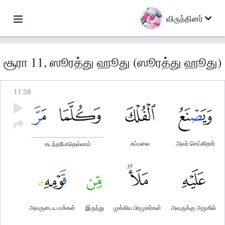
விருந்தினர்
சூரா 11, ஸூரத்து ஹூது (ஸூரத்து ஹூது)
11
:
38
கப்பலை
அவர் செய்கிறார்
கடந்தபோதெல்லாம்
அவருடைய மக்கள்
இருந்து
முக்கிய பிரமுகர்கள்
அவருக்கு அருகில்