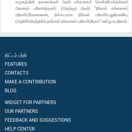
சமூகத்தின் தலைவர்கள் அவர் பக்கமாகச் சென்றபோதெல்லாம்
அவரைப் பரிகசித்தனர்; (அதற்கு) அவர்| “நீங்கள் எங்களைப்
பரிகசிப்பீர்களானால், நிச்சயமாக நீங்கள் பரிகசிப்பதுபோலவே,
(அதிசீக்கிரத்தில்) நாங்கள் உங்களைப் பரிகசிப்போம்” என்று கூறினார்.
திட்டம் பற்றி
FEATURES
CONTACTS
MAKE A CONTRIBUTION
BLOG
WIDGET FOR PARTNERS
OUR PARTNERS
FEEDBACK AND SUGGESTIONS
HELP CENTER