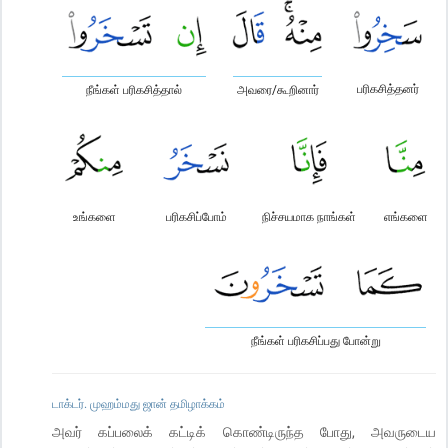
பரிகசித்தனர்
நீங்கள் பரிகசித்தால்
அவரை/கூறினார்
உங்களை
பரிகசிப்போம்
நிச்சயமாக நாங்கள்
எங்களை
நீங்கள் பரிகசிப்பது போன்று
டாக்டர். முஹம்மது ஜான் தமிழாக்கம்
அவர் கப்பலைக் கட்டிக் கொண்டிருந்த போது, அவருடைய