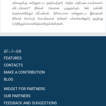
உங்களுக்கு என்னுடைய குடும்பத்தார் அதிக மதிப்புடையவர்களாய்
விட்டார்களா? நீங்கள் அவனை முதுகுக்குப் பின் தள்ளிப்
(புறக்கணித்து) விட்டீர்கள். நிச்சயமாக என்னுடைய இறைவன்
நீங்கள் செய்யும் செயல்களை (எல்லாப் பக்கங்களிலும்) சூழ்ந்து
(அறிந்து) கொண்டுதானிருக்கின்றான்.
திட்டம் பற்றி
FEATURES
CONTACTS
MAKE A CONTRIBUTION
BLOG
WIDGET FOR PARTNERS
OUR PARTNERS
FEEDBACK AND SUGGESTIONS