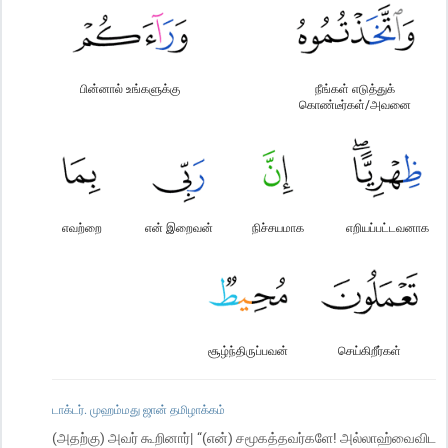
பின்னால் உங்களுக்கு
நீங்கள் எடுத்துக்
கொண்டீர்கள்/அவனை
எவற்றை
என் இறைவன்
நிச்சயமாக
எறியப்பட்டவனாக
சூழ்ந்திருப்பவன்
செய்கிறீர்கள்
டாக்டர். முஹம்மது ஜான் தமிழாக்கம்
(அதற்கு) அவர் கூறினார்| “(என்) சமூகத்தவர்களே! அல்லாஹ்வைவிட