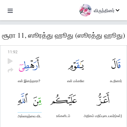
விருந்தினர்
சூரா 11, ஸூரத்து ஹூது (ஸூரத்து ஹூது)
11
:
92
என் இனத்தாரா?
என் மக்களே
கூறினார்
உங்களிடம்
அதிகம் மதிப்புடையவர்(கள்)
அல்லாஹ்வை விட