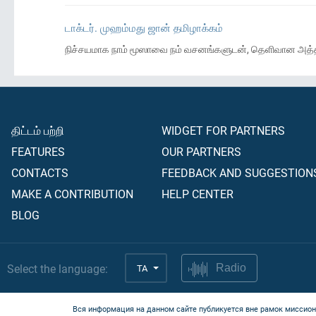
டாக்டர். முஹம்மது ஜான் தமிழாக்கம்
நிச்சயமாக நாம் மூஸாவை நம் வசனங்களுடன், தெளிவான அத்தா
திட்டம் பற்றி
WIDGET FOR PARTNERS
FEATURES
OUR PARTNERS
CONTACTS
FEEDBACK AND SUGGESTION
MAKE A CONTRIBUTION
HELP CENTER
BLOG
Select the language:
TA
Radio
Вся информация на данном сайте публикуется вне рамок миссион