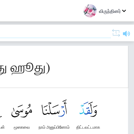
விருந்தினர்
து ஹூது)
டன்
மூஸாவை
நாம் அனுப்பினோம்
திட்டவட்டமாக