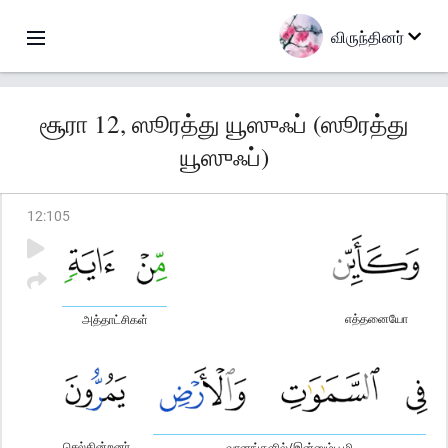
விருந்தினர்
சூரா 12, ஸூரத்து யூஸுஃப் (ஸூரத்து
யூஸுஃப்)
12
:
105
எத்தனையோ
அத்தாட்சிகள்
செல்கின்றனர்
வானங்களில்/இன்னும்பூமி