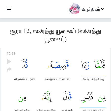
விருந்தினர்
சூரா 12, ஸூரத்து யூஸுஃப் (ஸூரத்து
யூஸுஃப்)
12
:
28
கிழிக்கப்பட்டதாக
அவருடைய சட்டையை
அவர் பார்த்தபோது
சதியிலிருந்து
நிச்சயமாக இது
கூறினார்
பின் புறத்திலிருந்து