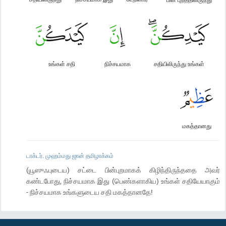
உங்கள் சதி
நிச்சயமாக
சதியிலிருந்து உங்கள்
மகத்தானது
டாக்டர். முஹம்மது ஜான் தமிழாக்கம்
(யூஸுஃபுடைய) சட்டை பின்புறமாகக் கிழிந்திருந்ததை அவர்
கண்டபோது, நிச்சயமாக இது (பெண்களாகிய) உங்கள் சதியேயாகும்
- நிச்சயமாக உங்களுடைய சதி மகத்தானதே!