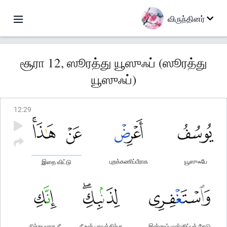
விருந்தினர்
சூரா 12, ஸூரத்து யூஸுஃப் (ஸூரத்து
யூஸுஃப்)
12
:
29
புறக்கணிப்பீராக
யூஸுஃபே
இதை விட்டு
நிச்சயமாக நீ
நீ உன் பாவத்திற்கு
இன்னும் மன்னிப்புத் தேடு