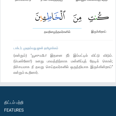
இருக்கிறாய்
தவறிழைத்தவர்களில்
டாக்டர். முஹம்மது ஜான் தமிழாக்கம்
(என்றும்) “யூஸுஃபே! இதனை நீர் இம்மட்டில் விட்டு விடும்.
(பெண்ணே!) உனது பாவத்திற்காக மன்னிப்புத் தேடிக் கொள்;
நிச்சயமாக நீ தவறு செய்தவர்களில் ஒருத்தியாக இருக்கின்றாய்”
என்றும் கூறினார்.
திட்டம் பற்றி
FEATURES