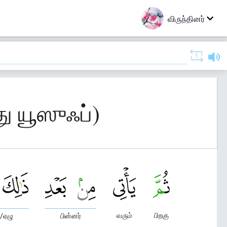
விருந்தினர்
ு யூஸுஃப்)
வரும்
பிறகு
/ஏழு
பின்னர்