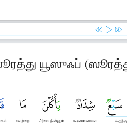
ஸூரத்து யூஸுஃப் (ஸூரத்த
ர்கள்
எவற்றை
அவை தின்னும்
கடினமானவை
அதற்கு