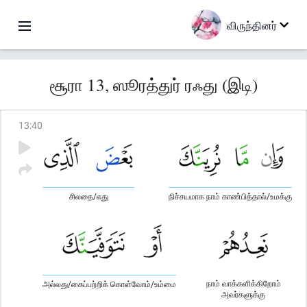
விருந்தினர்
சூரா 13, ஸூரத்துர் ரஃது (இடி)
13
:
40
சிலதை/எது
நிச்சயமாக நாம் காண்பித்தால்/உமக்கு
நாம் வாக்களிக்கிறோம்
அல்லது/கைப்பற்றிக் கொள்வோம்/உம்மை
அவர்களுக்கு