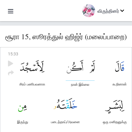
விருந்தினர்
சூரா 15, ஸூரத்துல் ஹிஜ்ர் (மலைப்பாறை)
15
:
33
சிரம் பணிபவனாக
கூறினான்
நான் இல்லை
இருந்து
படைத்தாய்/அவனை
ஒரு மனிதனுக்கு