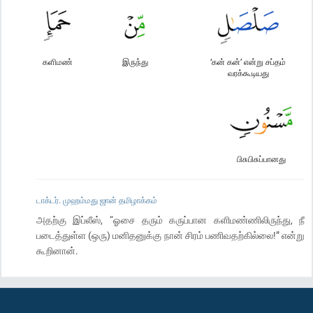
களிமண்
இருந்து
‘கன் கன்’ என்று சப்தம்
வரக்கூடியது
பிசுபிசுப்பானது
டாக்டர். முஹம்மது ஜான் தமிழாக்கம்
அதற்கு இப்லீஸ், “ஓசை தரும் கருப்பான களிமண்ணிலிருந்து, நீ
படைத்துள்ள (ஒரு) மனிதனுக்கு நான் சிரம் பணிவதற்கில்லை!” என்று
கூறினான்.