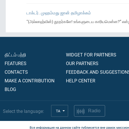
டாக்டர். முஹம்மது ஜான் தமிழாக்கம்
“(அல்லாஹ்வின்) தூதர்களே! உங்களுடைய காரியமென்ன?” என்று (
திட்டம் பற்றி
WIDGET FOR PARTNERS
FEATURES
OUR PARTNERS
CONTACTS
FEEDBACK AND SUGGESTION
MAKE A CONTRIBUTION
HELP CENTER
BLOG
Select the language:
TA
Radio
Вся информация на данном сайте публикуется вне рамок миссион