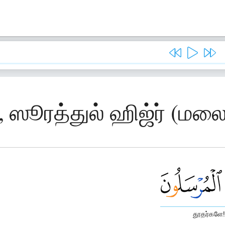
, ஸூரத்துல் ஹிஜ்ர் (மல
தூதர்களே!