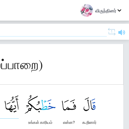
விருந்தினர்
ைப்பாறை)
உங்கள் காரியம்
என்ன?
கூறினார்