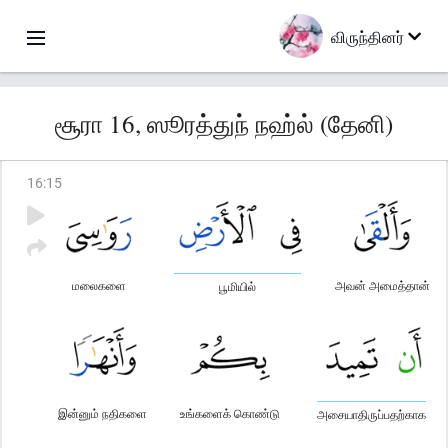
விருந்தினர்
சூரா 16, ஸூரத்துந் நஹ்ல் (தேனி)
16
:
15
மலைகளை
அவன் அமைத்தான்
பூமியில்
இன்னும் நதிகளை
உங்களைக் கொண்டு
அசையாதிருப்பதற்காக