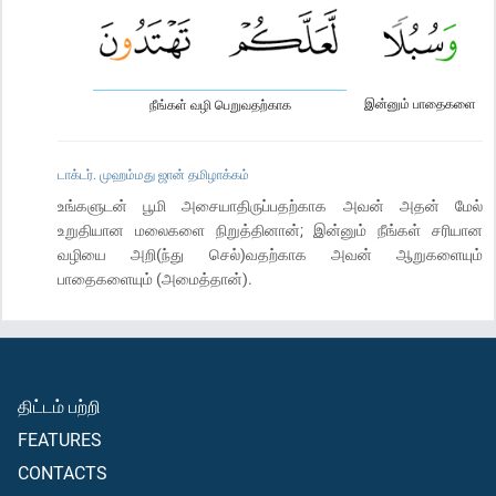
இன்னும் பாதைகளை
நீங்கள் வழி பெறுவதற்காக
டாக்டர். முஹம்மது ஜான் தமிழாக்கம்
உங்களுடன் பூமி அசையாதிருப்பதற்காக அவன் அதன் மேல்
உறுதியான மலைகளை நிறுத்தினான்; இன்னும் நீங்கள் சரியான
வழியை அறி(ந்து செல்)வதற்காக அவன் ஆறுகளையும்
பாதைகளையும் (அமைத்தான்).
திட்டம் பற்றி
FEATURES
CONTACTS