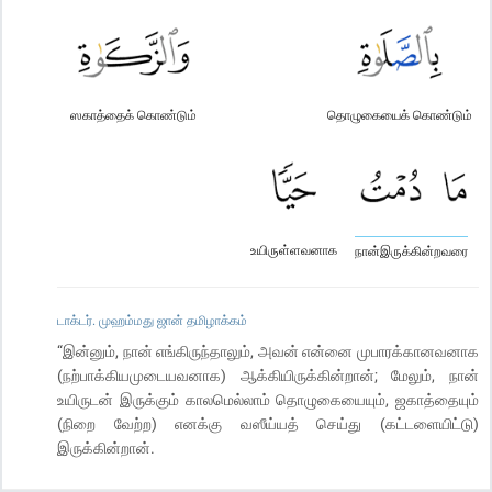
ஸகாத்தைக் கொண்டும்
தொழுகையைக் கொண்டும்
உயிருள்ளவனாக
நான்இருக்கின்றவரை
டாக்டர். முஹம்மது ஜான் தமிழாக்கம்
“இன்னும், நான் எங்கிருந்தாலும், அவன் என்னை முபாரக்கானவனாக
(நற்பாக்கியமுடையவனாக) ஆக்கியிருக்கின்றான்; மேலும், நான்
உயிருடன் இருக்கும் காலமெல்லாம் தொழுகையையும், ஜகாத்தையும்
(நிறை வேற்ற) எனக்கு வஸீய்யத் செய்து (கட்டளையிட்டு)
இருக்கின்றான்.