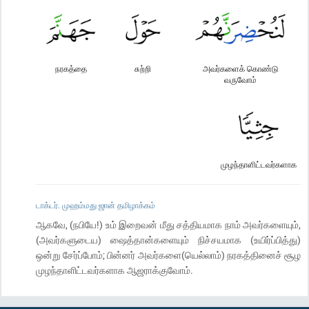
நரகத்தை
சுற்றி
அவர்களைக் கொண்டு
வருவோம்
முழந்தாளிட்டவர்களாக
டாக்டர். முஹம்மது ஜான் தமிழாக்கம்
ஆகவே, (நபியே!) உம் இறைவன் மீது சத்தியமாக நாம் அவர்களையும்,
(அவர்களுடைய) ஷைத்தான்களையும் நிச்சயமாக (உயிர்ப்பித்து)
ஒன்று சேர்ப்போம்; பின்னர் அவர்களை(யெல்லாம்) நரகத்தினைச் சூழ
முழந்தாளிட்டவர்களாக ஆஜராக்குவோம்.