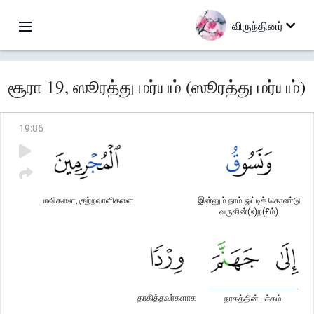
விருந்தினர்
சூரா 19, ஸூரத்து மர்யம் (ஸூரத்து மர்யம்)
19
:
86
பாவிகளை, குற்றவாளிகளை
இன்னும் நாம் ஓட்டிக் கொண்டு
வருகின்(«)ற(£ம்)
தாகித்தவர்களாக
நரகத்தின் பக்கம்