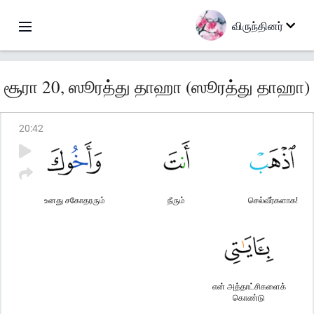
விருந்தினர்
சூரா 20, ஸூரத்து தாஹா (ஸூரத்து தாஹா)
20
:
42
உனது சகோதரரும்
நீரும்
செல்வீர்களாக!
என் அத்தாட்சிகளைக்
கொண்டு