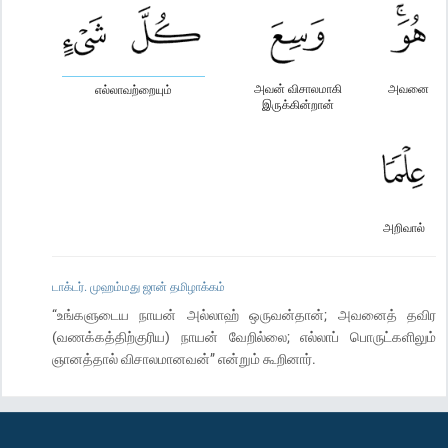
அவன் விசாலமாகி
அவனை
எல்லாவற்றையும்
இருக்கின்றான்
அறிவால்
டாக்டர். முஹம்மது ஜான் தமிழாக்கம்
“உங்களுடைய நாயன் அல்லாஹ் ஒருவன்தான்; அவனைத் தவிர
(வணக்கத்திற்குரிய) நாயன் வேறில்லை; எல்லாப் பொருட்களிலும்
ஞானத்தால் விசாலமானவன்” என்றும் கூறினார்.