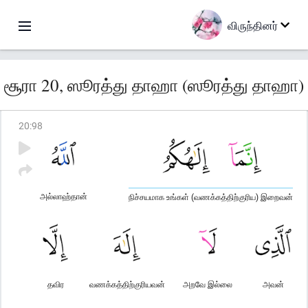
விருந்தினர்
சூரா 20, ஸூரத்து தாஹா (ஸூரத்து தாஹா)
20
:
98
அல்லாஹ்தான்
நிச்சயமாக உங்கள் (வணக்கத்திற்குரிய) இறைவன்
தவிர
வணக்கத்திற்குரியவன்
அறவே இல்லை
அவன்