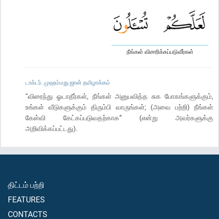
நீங்கள் விசாரிக்கப்படுவீர்கள்
டாக்டர். முஹம்மது ஜான் தமிழாக்கம்
“விரைந்து ஓடாதீர்கள், நீங்கள் அனுபவித்த சுக போகங்களுக்கும்,
உங்கள் வீடுகளுக்கும் திரும்பி வாருங்கள்; (அவை பற்றி) நீங்கள்
கேள்வி கேட்கப்படுவதற்காக” (என்று அவர்களுக்கு
அறிவிக்கப்பட்டது).
திட்டம் பற்றி
FEATURES
CONTACTS