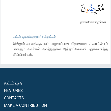
புறக்கணிக்கின்றார்கள்
டாக்டர். முஹம்மது ஜான் தமிழாக்கம்
இன்னும் வானத்தை நாம் பாதுகாப்பான விதானமாக அமைத்தோம்
-எனினும் அவர்கள் அவற்றிலுள்ள அத்தாட்சிகளைப் புறக்கணித்து
விடுகிறார்கள்.
திட்டம் பற்றி
FEATURES
CONTACTS
MAKE A CONTRIBUTION