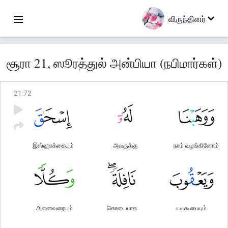
விருந்தினர்
சூரா 21, ஸூரத்துல் அன்பியா (நபிமார்கள்)
21
:
72
இஸ்ஹாக்கையும்
அவருக்கு
நாம் வழங்கினோம்
அனைவரையும்
கொடையாக
யஃகூபையும்