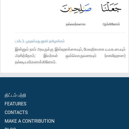
நல்லவர்களாக
ஆக்கினோம்
டாக்டர். முஹம்மது ஜான் தமிழாக்கம்
இன்னும் நாம் அவருக்கு இஸ்ஹாக்கையும், மேலதிகமாக யஃகூபையும்
அளித்தோம்; இவர்கள் ஒவ்வொருவரையும் (ஸாலிஹான)
நல்லடியார்களாக்கினோம்.
திட்டம் பற்றி
FEATURES
CONTACTS
MAKE A CONTRIBUTION