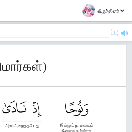
விருந்தினர்
ிமார்கள்)
இன்னும் நூஹையும்
அவர்அழைத்தபோது
நினைவு கூர்வீராக