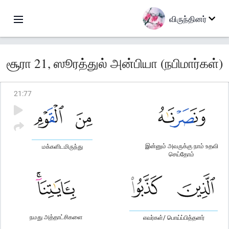
விருந்தினர்
சூரா 21, ஸூரத்துல் அன்பியா (நபிமார்கள்)
21
:
77
இன்னும் அவருக்கு நாம் உதவி
மக்களிடமிருந்து
செய்தோம்
நமது அத்தாட்சிகளை
எவர்கள்/ பொய்ப்பித்தனர்