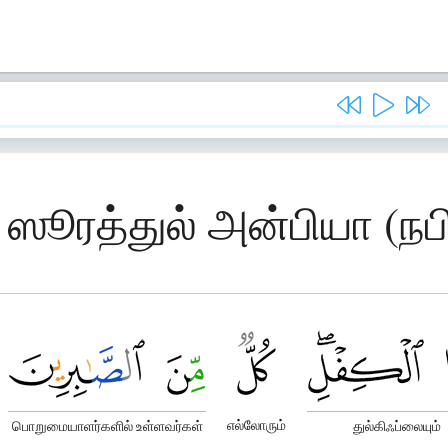
 ஸூரத்துல் அன்பியா (நப
எல்லோரும்
பொறுமையாளர்களில் உள்ளவர்கள்
துல்கிஃப்லையும்