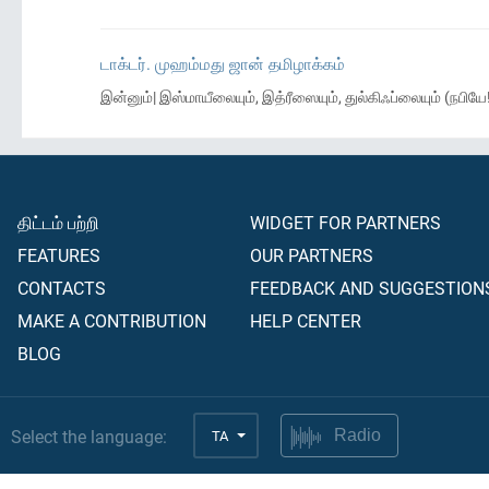
டாக்டர். முஹம்மது ஜான் தமிழாக்கம்
இன்னும்| இஸ்மாயீலையும், இத்ரீஸையும், துல்கிஃப்லையும் (நபி
திட்டம் பற்றி
WIDGET FOR PARTNERS
FEATURES
OUR PARTNERS
CONTACTS
FEEDBACK AND SUGGESTION
MAKE A CONTRIBUTION
HELP CENTER
BLOG
Select the language:
TA
Radio