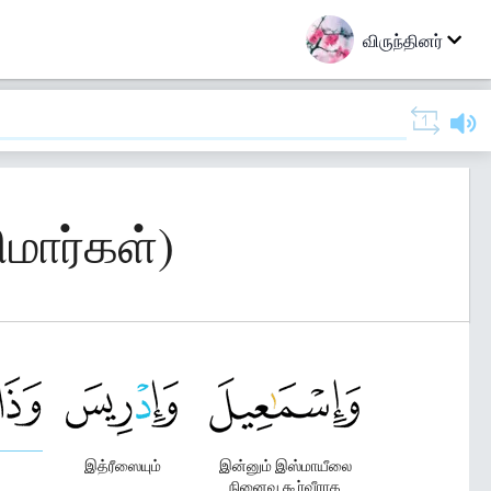
விருந்தினர்
ிமார்கள்)
இத்ரீஸையும்
இன்னும் இஸ்மாயீலை
நினைவு கூர்வீராக