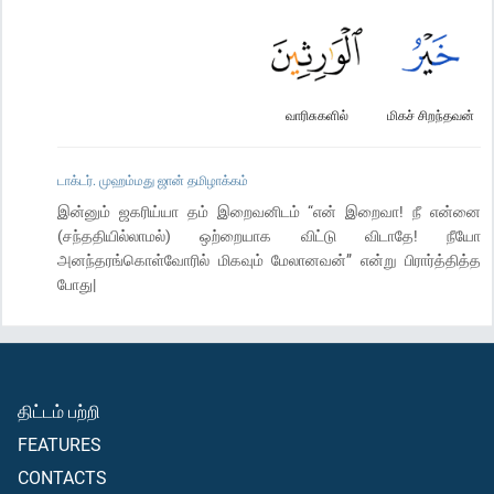
வாரிசுகளில்
மிகச் சிறந்தவன்
டாக்டர். முஹம்மது ஜான் தமிழாக்கம்
இன்னும் ஜகரிய்யா தம் இறைவனிடம் “என் இறைவா! நீ என்னை
(சந்ததியில்லாமல்) ஒற்றையாக விட்டு விடாதே! நீயோ
அனந்தரங்கொள்வோரில் மிகவும் மேலானவன்” என்று பிரார்த்தித்த
போது|
திட்டம் பற்றி
FEATURES
CONTACTS