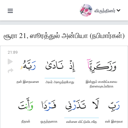
விருந்தினர்
சூரா 21, ஸூரத்துல் அன்பியா (நபிமார்கள்)
21
:
89
தன் இறைவனை
இன்னும் ஸகரிய்யாவை
அவர் அழைத்தபோது
நினைவுகூர்வீராக
நீதான்
ஒருத்தனாக
என் இறைவா
என்னை விட்டுவிடாதே