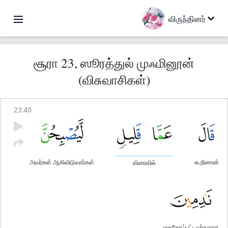
விருந்தினர்
சூரா 23, ஸூரத்துல் முஃமினூன்
(விசுவாசிகள்)
23
:
40
அவர்கள் ஆகிவிடுவார்கள்
கூறினான்
விரைவில்
கைசேதப்பட்டவர்களாக