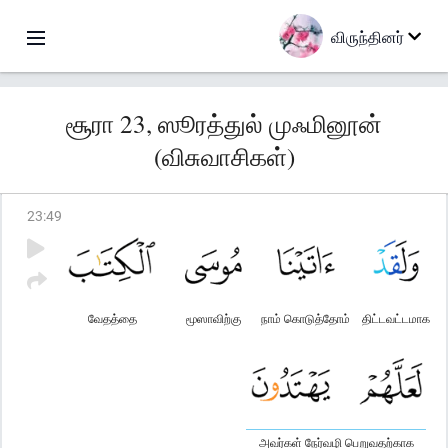
விருந்தினர்
சூரா 23, ஸூரத்துல் முஃமினூன்
(விசுவாசிகள்)
23
:
49
வேதத்தை
மூஸாவிற்கு
நாம் கொடுத்தோம்
திட்டவட்டமாக
அவர்கள் நேர்வழி பெறுவதற்காக