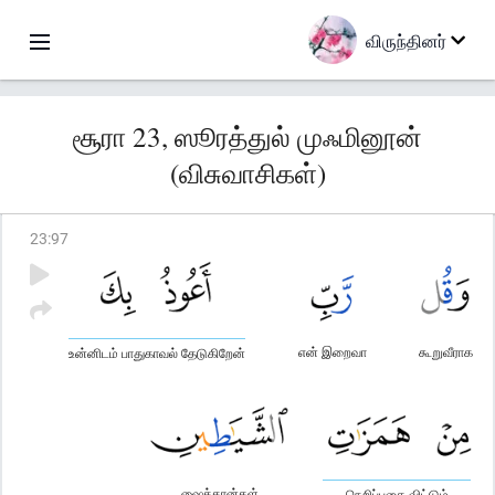
விருந்தினர்
சூரா 23, ஸூரத்துல் முஃமினூன்
(விசுவாசிகள்)
23
:
97
என் இறைவா
கூறுவீராக
உன்னிடம் பாதுகாவல் தேடுகிறேன்
ஷைத்தான்கள்
நெறிப்பதை விட்டும்