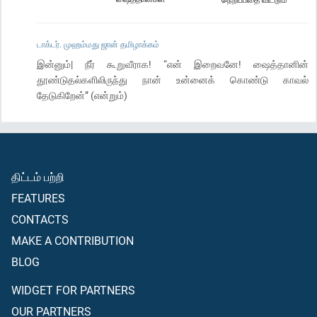
டாக்டர். முஹம்மது ஜான் தமிழாக்கம்
இன்னும்| நீர் கூறுவீராக! “என் இறைவனே! ஷைத்தானின்
தூண்டுதல்களிலிருந்து நான் உன்னைக் கொண்டு காவல்
தேடுகிறேன்” (என்றும்)
திட்டம் பற்றி
FEATURES
CONTACTS
MAKE A CONTRIBUTION
BLOG
WIDGET FOR PARTNERS
OUR PARTNERS