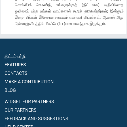
சொல்லி)க் கொண்டு, உங்களுக்குத் (திட்டமாக) அறிவில்லாத
ஒன்றைப் பற்றி உங்கள் வாய்களால் கூறித் திரிகின்றீர்கள்; இன்னும்
இதை நீங்கள் இலேசானதாகவும் எண்ணி விட்டீர்கள். ஆனால் அது
அல்லாஹ்விடத்தில் மிகப்பெரிய (பாவமான)தாக இருக்கும்.
திட்டம் பற்றி
FEATURES
CONTACTS
MAKE A CONTRIBUTION
BLOG
WIDGET FOR PARTNERS
OUR PARTNERS
FEEDBACK AND SUGGESTIONS
HELP CENTER