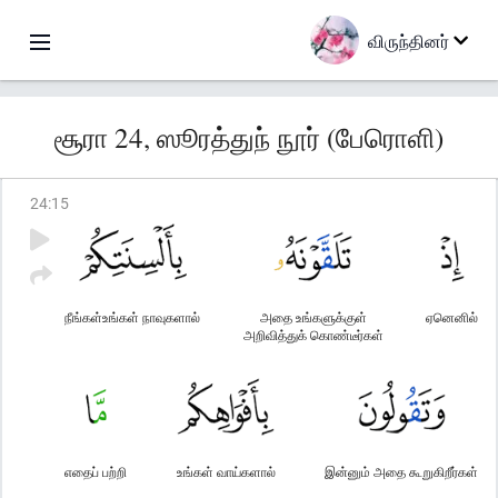
விருந்தினர்
சூரா 24, ஸூரத்துந் நூர் (பேரொளி)
24
:
15
நீங்கள்உங்கள் நாவுகளால்
அதை உங்களுக்குள்
ஏனெனில்
அறிவித்துக் கொண்டீர்கள்
எதைப் பற்றி
உங்கள் வாய்களால்
இன்னும் அதை கூறுகிறீர்கள்