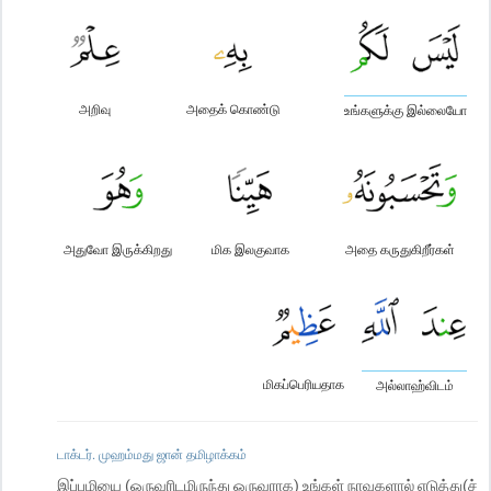
அறிவு
அதைக் கொண்டு
உங்களுக்கு இல்லையோ
அதுவோ இருக்கிறது
மிக இலகுவாக
அதை கருதுகிறீர்கள்
மிகப்பெரியதாக
அல்லாஹ்விடம்
டாக்டர். முஹம்மது ஜான் தமிழாக்கம்
இப்பழியை (ஒருவரிடமிருந்து ஒருவராக) உங்கள் நாவுகளால் எடுத்து(ச்