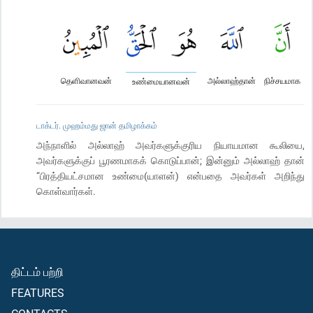
தெளிவானவன்
அல்லாஹ்தான்
நிச்சயமாக
உண்மையானவன்
டாக்டர். முஹம்மது ஜான் தமிழாக்கம்
அந்நாளில் அல்லாஹ் அவர்களுக்குரிய நியாயமான கூலியை,
அவர்களுக்குப் பூரணமாகக் கொடுப்பான்; இன்னும் அல்லாஹ் தான்
“பிரத்தியட்சமான உண்மை(யாளன்) என்பதை அவர்கள் அறிந்து
கொள்வார்கள்.
திட்டம் பற்றி
FEATURES