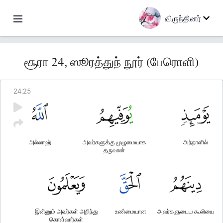
விருந்தினர்
சூரா 24, ஸூரத்துந் நூர் (பேரொளி)
24
:
25
அல்லாஹ்
அவர்களுக்கு முழுமையாக
அந்நாளில்
தருவான்
இன்னும் அவர்கள் அறிந்து
உண்மையான
அவர்களுடைய கூலியை
கொள்வார்கள்