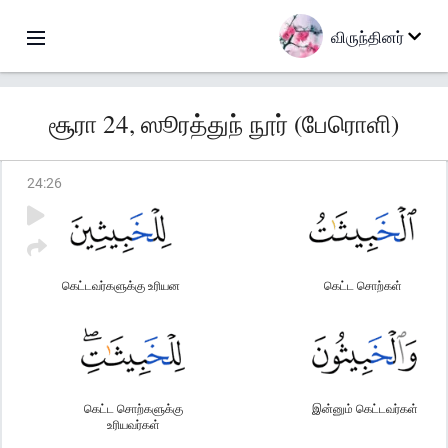
விருந்தினர்
சூரா 24, ஸூரத்துந் நூர் (பேரொளி)
24
:
26
கெட்டவர்களுக்கு உரியன
கெட்ட சொற்கள்
கெட்ட சொற்களுக்கு
இன்னும் கெட்டவர்கள்
உரியவர்கள்