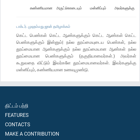
கண்ணியமான
அருட்கொடையும்
மன்னிப்பும்
அவர்களுக்கு
டாக்டர். முஹம்மது ஜான் தமிழாக்கம்
கெட்ட பெண்கள் கெட்ட ஆண்களுக்கும் கெட்ட ஆண்கள் கெட்ட
பெண்களுக்கும் இன்னும்| நல்ல தூய்மையுடைய பெண்கள், நல்ல
தூய்மையான ஆண்களுக்கும் நல்ல தூய்மையான ஆண்கள் நல்ல
தூய்மையான பெண்களுக்கும் (தகுதியானவர்கள்.) அவர்கள்
கூறுவதை விட்டும் இவர்களே தூய்மையானவர்கள். இவர்களுக்கு
மன்னிப்பும், கண்ணியமான உணவுமுண்டு.
திட்டம் பற்றி
FEATURES
CONTACTS
MAKE A CONTRIBUTION