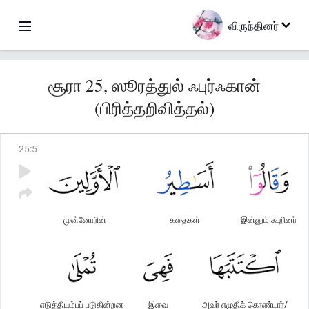
விருந்தினர்
சூரா 25, ஸூரத்துல் ஃபுர்ஃகான்
(பிரித்தறிவித்தல்)
25
:
5
முன்னோரின்
கதைகள்
இன்னும் கூறினர்
எடுத்தியம்பப் படுகின்றன
இவை
அவர் எழுதிக் கொண்டார்/