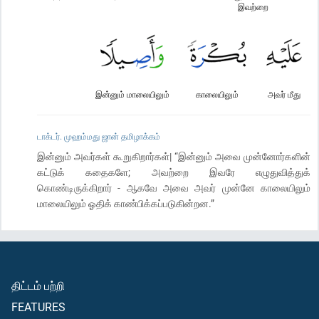
இவற்றை
இன்னும் மாலையிலும்
காலையிலும்
அவர் மீது
டாக்டர். முஹம்மது ஜான் தமிழாக்கம்
இன்னும் அவர்கள் கூறுகிறார்கள்| “இன்னும் அவை முன்னோர்களின்
கட்டுக் கதைகளே; அவற்றை இவரே எழுதுவித்துக்
கொண்டிருக்கிறார் - ஆகவே அவை அவர் முன்னே காலையிலும்
மாலையிலும் ஓதிக் காண்பிக்கப்படுகின்றன.”
திட்டம் பற்றி
FEATURES