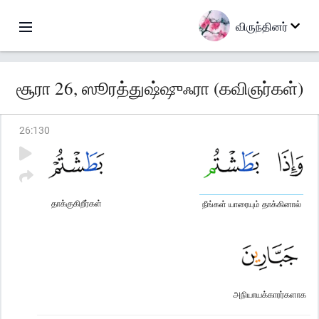
விருந்தினர்
சூரா 26, ஸூரத்துஷ்ஷுஃரா (கவிஞர்கள்)
26
:
130
தாக்குகிறீர்கள்
நீங்கள் யாரையும் தாக்கினால்
அநியாயக்காரர்களாக