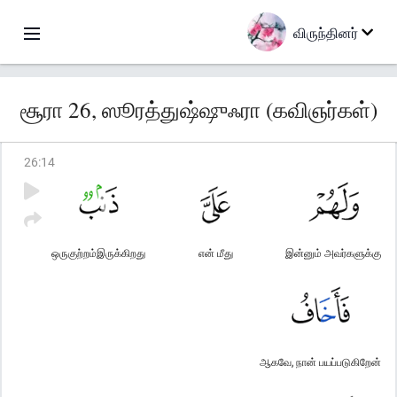
விருந்தினர்
சூரா 26, ஸூரத்துஷ்ஷுஃரா (கவிஞர்கள்)
26
:
14
ஒருகுற்றம்இருக்கிறது
என் மீது
இன்னும் அவர்களுக்கு
ஆகவே, நான் பயப்படுகிறேன்