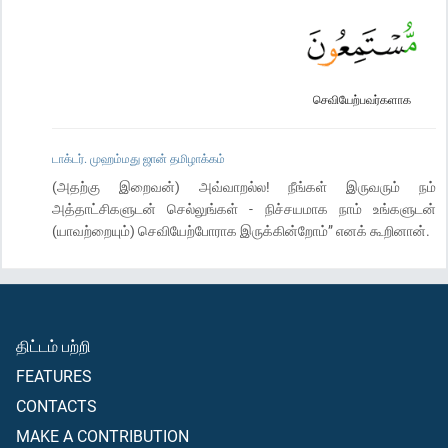
செவியேற்பவர்களாக
டாக்டர். முஹம்மது ஜான் தமிழாக்கம்
(அதற்கு இறைவன்) அவ்வாறல்ல! நீங்கள் இருவரும் நம்
அத்தாட்சிகளுடன் செல்லுங்கள் - நிச்சயமாக நாம் உங்களுடன்
(யாவற்றையும்) செவியேற்போராக இருக்கின்றோம்” எனக் கூறினான்.
திட்டம் பற்றி
FEATURES
CONTACTS
MAKE A CONTRIBUTION