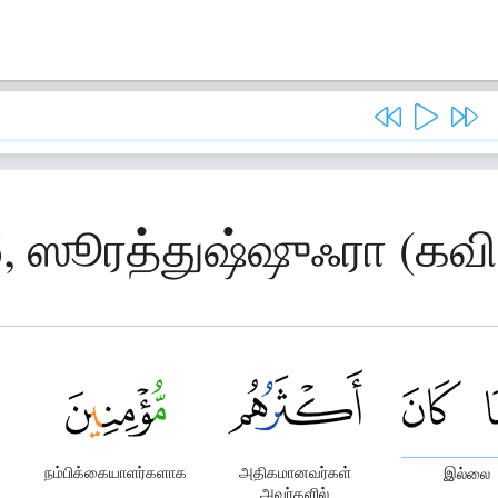
6, ஸூரத்துஷ்ஷுஃரா (கவி
நம்பிக்கையாளர்களாக
அதிகமானவர்கள்
இல்லை
அவர்களில்