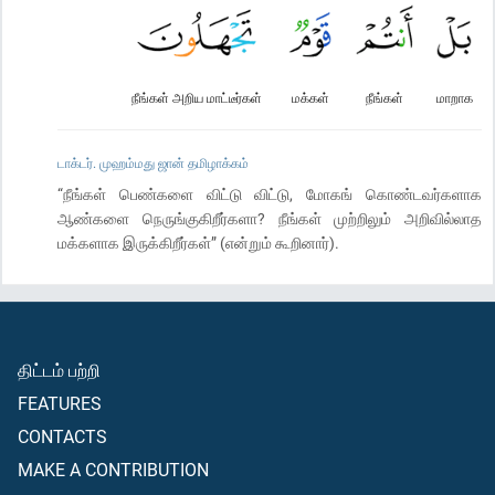
நீங்கள் அறிய மாட்டீர்கள்
மக்கள்
நீங்கள்
மாறாக
டாக்டர். முஹம்மது ஜான் தமிழாக்கம்
“நீங்கள் பெண்களை விட்டு விட்டு, மோகங் கொண்டவர்களாக
ஆண்களை நெருங்குகிறீர்களா? நீங்கள் முற்றிலும் அறிவில்லாத
மக்களாக இருக்கிறீர்கள்” (என்றும் கூறினார்).
திட்டம் பற்றி
FEATURES
CONTACTS
MAKE A CONTRIBUTION