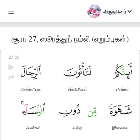
விருந்தினர்
சூரா 27, ஸூரத்துந் நம்லி (எறும்புகள்)
27
:
55
ஆண்களிடமா
தீர்க்கிறீர்கள்
?/நீங்கள்
பெண்கள்
இச்சையை
அன்றி