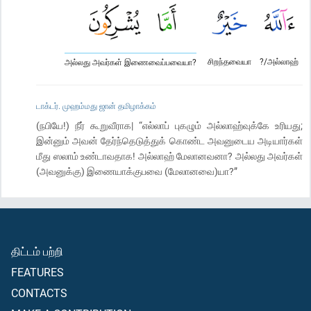
சிறந்தவையா
?/அல்லாஹ்
அல்லது அவர்கள் இணைவைப்பவையா?
டாக்டர். முஹம்மது ஜான் தமிழாக்கம்
(நபியே!) நீர் கூறுவீராக| “எல்லாப் புகழும் அல்லாஹ்வுக்கே உரியது;
இன்னும் அவன் தேர்ந்தெடுத்துக் கொண்ட அவனுடைய அடியார்கள்
மீது ஸலாம் உண்டாவதாக! அல்லாஹ் மேலானவனா? அல்லது அவர்கள்
(அவனுக்கு) இணையாக்குபவை (மேலானவை)யா?”
திட்டம் பற்றி
FEATURES
CONTACTS