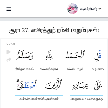
விருந்தினர்
சூரா 27, ஸூரத்துந் நம்லி (எறும்புகள்)
27
:
59
இன்னும் ஸலாம்
அல்லாஹ்விற்கே
எல்லாப் புகழும்
கூறுவீராக
எவர்கள்/அவன் தேர்ந்தெடுத்தான்
அவனுடைய அடியார்களுக்கு