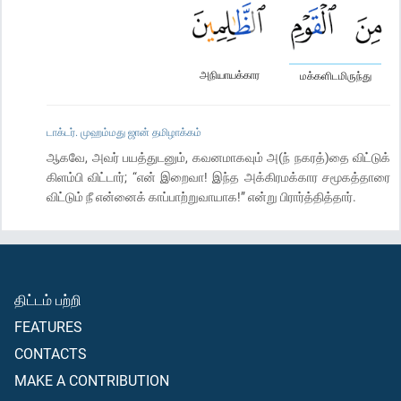
அநியாயக்கார
மக்களிடமிருந்து
டாக்டர். முஹம்மது ஜான் தமிழாக்கம்
ஆகவே, அவர் பயத்துடனும், கவனமாகவும் அ(ந் நகரத்)தை விட்டுக்
கிளம்பி விட்டார்; “என் இறைவா! இந்த அக்கிரமக்கார சமூகத்தாரை
விட்டும் நீ என்னைக் காப்பாற்றுவாயாக!” என்று பிரார்த்தித்தார்.
திட்டம் பற்றி
FEATURES
CONTACTS
MAKE A CONTRIBUTION