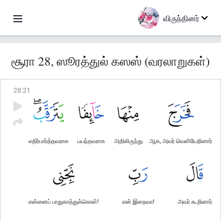
விருந்தினர்
சூரா 28, ஸூரத்துல் கஸஸ் (வரலாறுகள்)
28
:
21
எதிர்பார்த்தவராக
பயந்தவராக
அதிலிருந்து
ஆக, அவர் வெளியேறினார்
என்னைப் பாதுகாத்துக்கொள்!
என் இறைவா!
அவர் கூறினார்