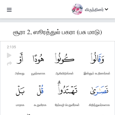
விருந்தினர்
சூரா 2, ஸூரத்துல் பகரா (பசு மாடு)
2
:
135
அல்லது
யூதர்களாக
ஆகிவிடுங்கள்
இன்னும் கூறினார்கள்
மாறாக
கூறுவீராக
நேர்வழி பெறுவீர்கள்
கிறித்துவர்களாக