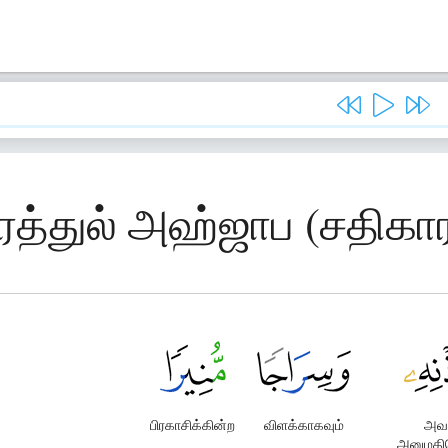
ரத்துல் அஹ்ஜாப (சதிக
பிரகாசிக்கின்ற
விளக்காகவும்
அவ
அனுமதி