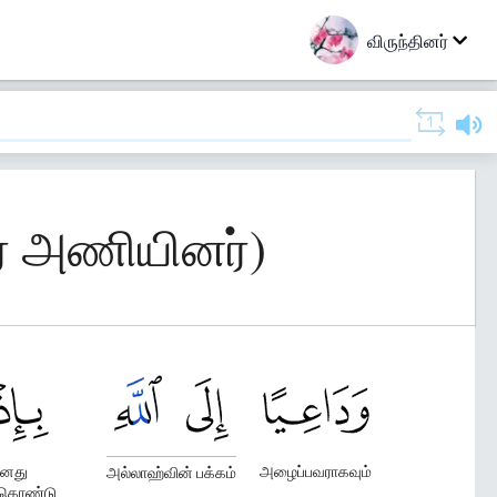
விருந்தினர்
ார அணியினர்)
னது
அழைப்பவராகவும்
அல்லாஹ்வின் பக்கம்
கொண்டு