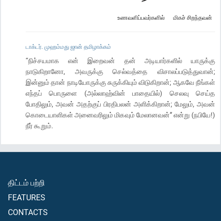
உணவளிப்பவர்களில்
மிகச் சிறந்தவன்
டாக்டர். முஹம்மது ஜான் தமிழாக்கம்
“நிச்சயமாக என் இறைவன் தன் அடியார்களில் யாருக்கு
நாடுகிறானோ, அவருக்கு செல்வத்தை விசாலப்படுத்துவான்;
இன்னும் தான் நாடியோருக்கு சுருக்கியும் விடுகிறான்; ஆகவே நீங்கள்
எந்தப் பொருளை (அல்லாஹ்வின் பாதையில்) செலவு செய்த
போதிலும், அவன் அதற்குப் பிரதிபலன் அளிக்கிறான்; மேலும், அவன்
கொடையாளிகள் அனைவரிலும் மிகவும் மேலானவன்” என்று (நபியே!)
நீர் கூறும்.
திட்டம் பற்றி
FEATURES
CONTACTS