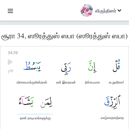
விருந்தினர்
சூரா 34, ஸூரத்துஸ் ஸபா (ஸூரத்துஸ் ஸபா)
34
:
39
விசாலமாக்குகின்றான்
என் இறைவன்
நிச்சயமாக
கூறுவீராக!
வாழ்வாதாரத்தை
தான் நாடியவர்களுக்கு