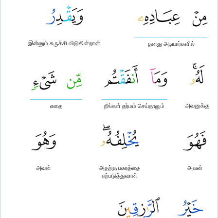
இன்னும் சுருக்கி விடுகின்றான்
தனது அடியார்களில்
அவனுக்கு
எதை
நீங்கள் தர்மம் செய்தாலும்
அவன்
அதற்கு பகரத்தை
அவன்
ஏற்படுத்துவான்