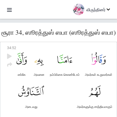
விருந்தினர்
சூரா 34, ஸூரத்துஸ் ஸபா (ஸூரத்துஸ் ஸபா)
34
:
52
எங்கே
அவனை
நம்பிக்கை கொண்டோம்
அவர்கள் கூறுவார்கள்
அடைவது
அவர்களுக்கு சாத்தியமாகும்