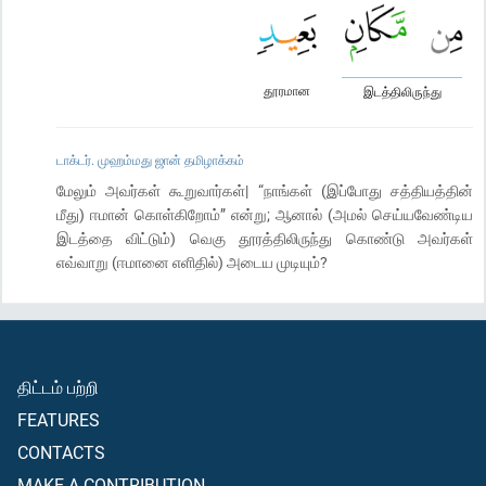
தூரமான
இடத்திலிருந்து
டாக்டர். முஹம்மது ஜான் தமிழாக்கம்
மேலும் அவர்கள் கூறுவார்கள்| “நாங்கள் (இப்போது சத்தியத்தின்
மீது) ஈமான் கொள்கிறோம்” என்று; ஆனால் (அமல் செய்யவேண்டிய
இடத்தை விட்டும்) வெகு தூரத்திலிருந்து கொண்டு அவர்கள்
எவ்வாறு (ஈமானை எளிதில்) அடைய முடியும்?
திட்டம் பற்றி
FEATURES
CONTACTS
MAKE A CONTRIBUTION