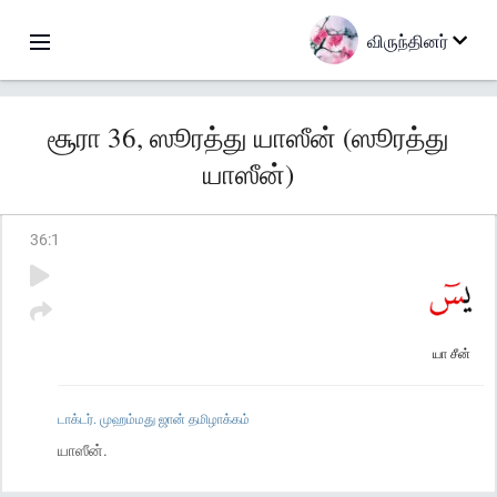
விருந்தினர்
சூரா 36, ஸூரத்து யாஸீன் (ஸூரத்து
யாஸீன்)
36
:
1
யா சீன்
டாக்டர். முஹம்மது ஜான் தமிழாக்கம்
யாஸீன்.