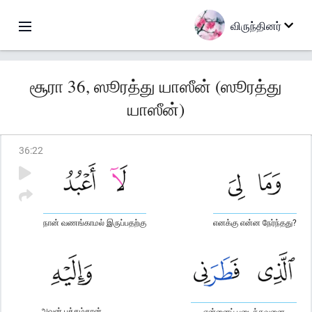
விருந்தினர்
சூரா 36, ஸூரத்து யாஸீன் (ஸூரத்து
யாஸீன்)
36
:
22
நான் வணங்காமல் இருப்பதற்கு
எனக்கு என்ன நேர்ந்தது?
அவன் பக்கம்தான்
என்னைப் படைத்தவனை