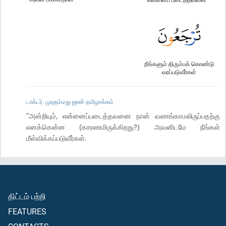
நீங்களும் திரும்பக் கொண்டு
வரப்படுவீர்கள்
டாக்டர். முஹம்மது ஜான் தமிழாக்கம்
“அன்றியும், என்னைப்படைத்தவனை நான் வணங்காமலிருப்பதற்கு
எனக்கென்ன (காரணமிருக்கிறது?) அவனிடமே நீங்கள்
மீள்விக்கப்படுவீர்கள்.
திட்டம் பற்றி
FEATURES