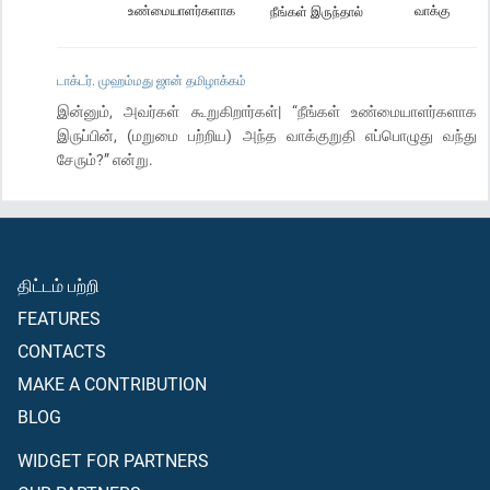
உண்மையாளர்களாக
வாக்கு
நீங்கள் இருந்தால்
டாக்டர். முஹம்மது ஜான் தமிழாக்கம்
இன்னும், அவர்கள் கூறுகிறார்கள்| “நீங்கள் உண்மையாளர்களாக
இருப்பின், (மறுமை பற்றிய) அந்த வாக்குறுதி எப்பொழுது வந்து
சேரும்?” என்று.
திட்டம் பற்றி
FEATURES
CONTACTS
MAKE A CONTRIBUTION
BLOG
WIDGET FOR PARTNERS