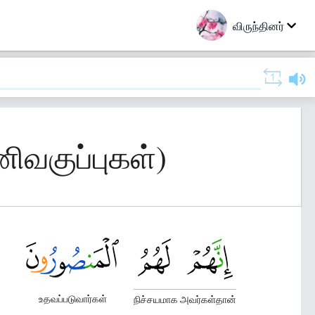
விருந்தினர்
ிவகுப்புகள்)
உதவப்படுவார்கள்
நிச்சயமாக அவர்கள்தான்