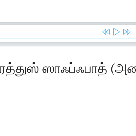
ரத்துஸ் ஸாஃப்ஃபாத் (அண