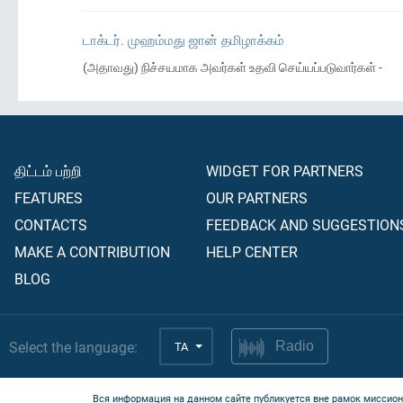
டாக்டர். முஹம்மது ஜான் தமிழாக்கம்
(அதாவது) நிச்சயமாக அவர்கள் உதவி செய்யப்படுவார்கள் -
திட்டம் பற்றி
WIDGET FOR PARTNERS
FEATURES
OUR PARTNERS
CONTACTS
FEEDBACK AND SUGGESTION
MAKE A CONTRIBUTION
HELP CENTER
BLOG
Select the language:
TA
Radio
Вся информация на данном сайте публикуется вне рамок миссион