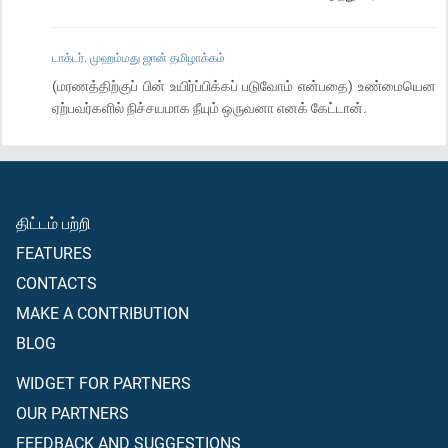
டாக்டர். முஹம்மது ஜான் தமிழாக்கம்
(மரணத்திற்குப் பின் உயிர்ப்பிக்கப் படுவோம் என்பதை) உண்மையென
ஏற்பவர்களில் நிச்சயமாக நீயும் ஒருவனா எனக் கேட்டான்.
திட்டம் பற்றி
FEATURES
CONTACTS
MAKE A CONTRIBUTION
BLOG
WIDGET FOR PARTNERS
OUR PARTNERS
FEEDBACK AND SUGGESTIONS