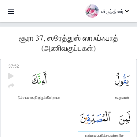
விருந்தினர்
சூரா 37, ஸூரத்துஸ் ஸாஃப்ஃபாத்
(அணிவகுப்புகள்)
37
:
52
நிச்சயமாக நீ இருக்கின்றாயா
கூறுவான்
உண்மைப்படுத்துபவர்களில்