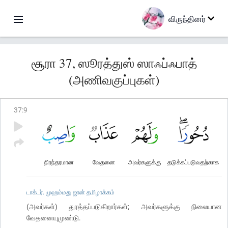
விருந்தினர்
சூரா 37, ஸூரத்துஸ் ஸாஃப்ஃபாத்
(அணிவகுப்புகள்)
37
:
9
நிரந்தரமான
வேதனை
அவர்களுக்கு
தடுக்கப்படுவதற்காக
டாக்டர். முஹம்மது ஜான் தமிழாக்கம்
(அவர்கள்) துரத்தப்படுகிறார்கள்; அவர்களுக்கு நிலையான
வேதனையுமுண்டு.