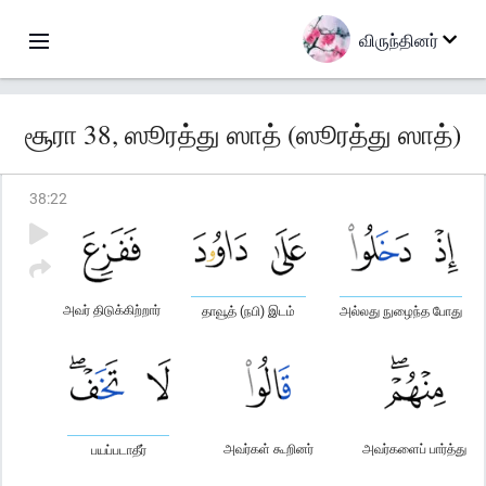
விருந்தினர்
சூரா 38, ஸூரத்து ஸாத் (ஸூரத்து ஸாத்)
38
:
22
அவர் திடுக்கிற்றார்
தாவூத் (நபி) இடம்
அல்லது நுழைந்த போது
அவர்கள் கூறினர்
அவர்களைப் பார்த்து
பயப்படாதீர்