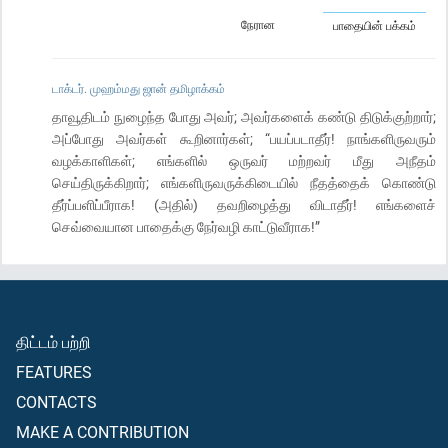
நேரான
பாதையின் பக்கம்
டாக்டர். முஹம்மது ஜான் தமிழாக்கம்
தாவூதிடம் நுழைந்த போது அவர்; அவர்களைக் கண்டு திடுக்குற்றார்;
அப்போது அவர்கள் கூறினார்கள்; “பயப்படாதீர்! நாங்களிருவரும்
வழக்காளிகள்; எங்களில் ஒருவர் மற்றவர் மீது அநீதம்
செய்திருக்கிறார்; எங்களிருவருக்கிடையில் நீதத்தைக் கொண்டு
தீர்ப்பளிப்பீராக! (அதில்) தவறிழைத்து விடாதீர்! எங்களைச்
செவ்வையான பாதைக்கு நேர்வழி காட்டுவீராக!”
திட்டம் பற்றி
FEATURES
CONTACTS
MAKE A CONTRIBUTION