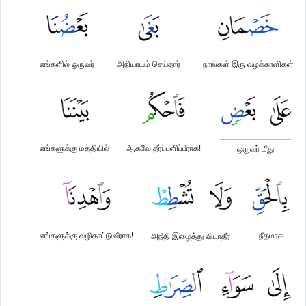
எங்களில் ஒருவர்
அநியாயம் செய்தார்
நாங்கள் இரு வழக்காளிகள்
எங்களுக்கு மத்தியில்
ஆகவே தீர்ப்பளிப்பீராக!
ஒருவர் மீது
எங்களுக்கு வழிகாட்டுவீராக!
நீதமாக
அநீதி இழைத்து விடாதீர்