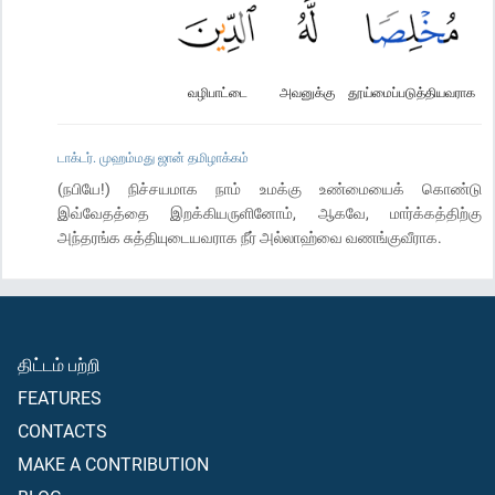
வழிபாட்டை
அவனுக்கு
தூய்மைப்படுத்தியவராக
டாக்டர். முஹம்மது ஜான் தமிழாக்கம்
(நபியே!) நிச்சயமாக நாம் உமக்கு உண்மையைக் கொண்டு
இவ்வேதத்தை இறக்கியருளினோம், ஆகவே, மார்க்கத்திற்கு
அந்தரங்க சுத்தியுடையவராக நீர் அல்லாஹ்வை வணங்குவீராக.
திட்டம் பற்றி
FEATURES
CONTACTS
MAKE A CONTRIBUTION