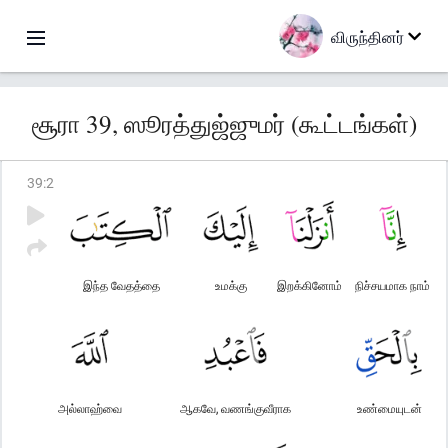
விருந்தினர்
சூரா 39, ஸூரத்துஜ்ஜுமர் (கூட்டங்கள்)
39
:
2
இந்த வேதத்தை
உமக்கு
இறக்கினோம்
நிச்சயமாக நாம்
அல்லாஹ்வை
ஆகவே, வணங்குவீராக
உண்மையுடன்