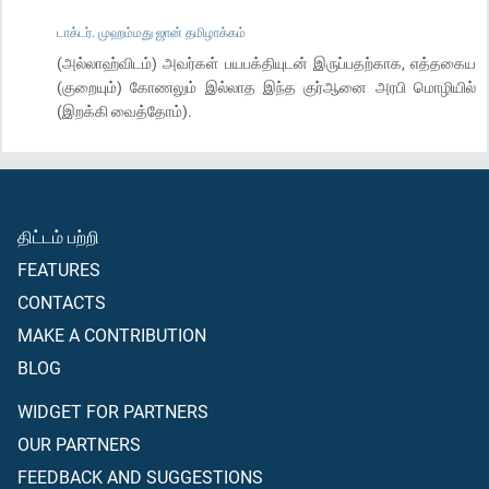
டாக்டர். முஹம்மது ஜான் தமிழாக்கம்
(அல்லாஹ்விடம்) அவர்கள் பயபக்தியுடன் இருப்பதற்காக, எத்தகைய
(குறையும்) கோணலும் இல்லாத இந்த குர்ஆனை அரபி மொழியில்
(இறக்கி வைத்தோம்).
திட்டம் பற்றி
FEATURES
CONTACTS
MAKE A CONTRIBUTION
BLOG
WIDGET FOR PARTNERS
OUR PARTNERS
FEEDBACK AND SUGGESTIONS